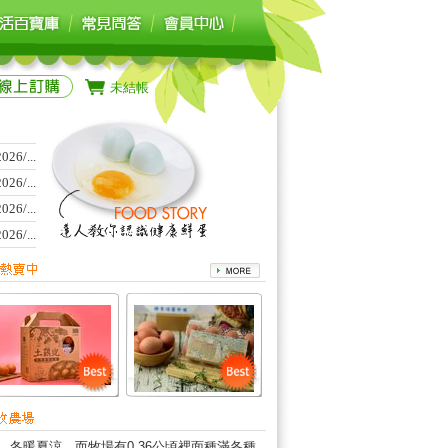
未結帳
6/...
6/...
6/...
6/...
冬暖夏涼。而牧場有0.36公頃裡面種滿各種