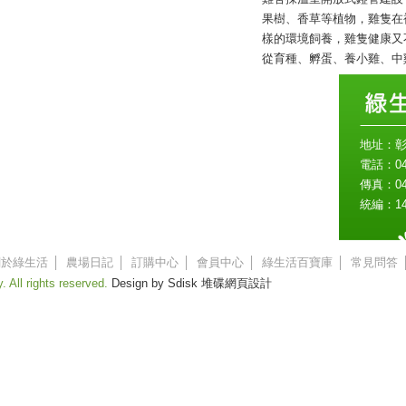
果樹、香草等植物，雞隻在
樣的環境飼養，雞隻健康又
從育種、孵蛋、養小雞、中雞
地址：彰
電話：04-
傳真：04-
統編：14
關於綠生活
│
農場日記
│
訂購中心
│
會員中心
│
綠生活百寶庫
│
常見問答
 All rights reserved.
Design by Sdisk 堆碟
網頁設計