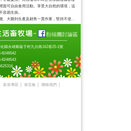
裡面可自由食用活動。享受大自然的環境，這
不容易生病。
、大雞到生產及銷售一貫作業，堅持不使...
化縣永靖鄉崙子村九分路162巷25-1號
8248542
8248543
625316
│
影音專區
│
留言板
│
聯絡我們
│